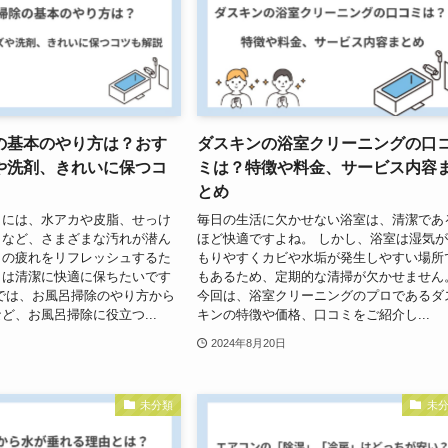
の基本のやり方は？おす
ダスキンの浴室クリーニングの口
や洗剤、きれいに保つコ
ミは？特徴や料金、サービス内容
とめ
呂には、水アカや皮脂、せっけ
毎日の生活に欠かせない浴室は、清潔であ
カなど、さまざまな汚れが潜ん
ほど快適ですよね。 しかし、浴室は湿気
日の疲れをリフレッシュするた
もりやすくカビや水垢が発生しやすい場所
呂は清潔に快適に保ちたいです
もあるため、定期的な清掃が欠かせません
では、お風呂掃除のやり方から
今回は、浴室クリーニングのプロであるダ
ど、お風呂掃除に役立つ...
キンの特徴や価格、口コミをご紹介し...
2024年8月20日
未分類
未