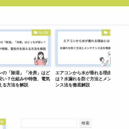
未分類
未分類
「除湿」「冷房」はど
エアコンから水が垂れる理由と
お風呂
？仕組みや特徴、電気
は？水漏れを防ぐ方法とメンテナ
すすめ
方法を解説
ンス法を徹底解説
つコツ
分類
検索