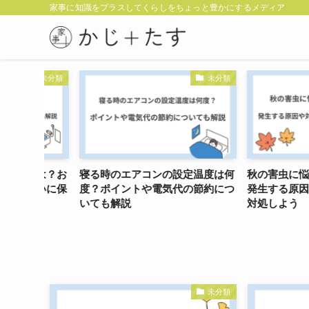
家事に知識をプラスしてくらしをちょっと豊かにするメディア
未分類
未分類
り方は？お
寝る時のエアコンの設定温度は何
秋の害虫に悩まさ
きれいに保
度？ポイントや電気代の節約につ
発生する原因や対
いても解説
対処しよう
未分類