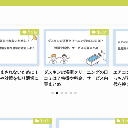
未分類
未分類
れないために！
ダスキンの浴室クリーニングの口
エアコンの
策を知り適切に
コミは？特徴や料金、サービス内
っちが安い
容まとめ
代を抑える
未分類
未