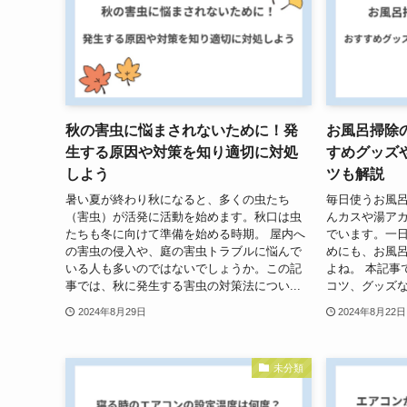
秋の害虫に悩まされないために！発
お風呂掃除
生する原因や対策を知り適切に対処
すめグッズ
しよう
ツも解説
暑い夏が終わり秋になると、多くの虫たち
毎日使うお風
（害虫）が活発に活動を始めます。秋口は虫
んカスや湯ア
たちも冬に向けて準備を始める時期。 屋内へ
でいます。一
の害虫の侵入や、庭の害虫トラブルに悩んで
めにも、お風
いる人も多いのではないでしょうか。この記
よね。 本記事
事では、秋に発生する害虫の対策法につい...
コツ、グッズな
2024年8月29日
2024年8月22日
未分類